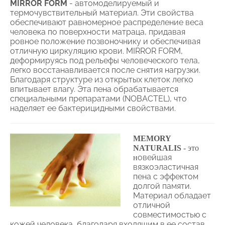
MIRROR FORM
- автомоделируемый и
термочувствительный материал. Эти свойства
обеспечивают равномерное распределение веса
человека по поверхности матраца, придавая
ровное положение позвоночнику и обеспечивая
отличную циркуляцию крови. MIRROR FORM,
деформируясь под рельефы человеческого тела,
легко восстанавливается после снятия нагрузки.
Благодаря структуре из открытых клеток легко
впитывает влагу. Эта пена обрабатывается
специальными препаратами (NOBACTEL), что
наделяет ее бактерицидными свойствами.
MEMORY
NATURALIS
- это
овейшая
н
вязкоэластичная
пена с эффектом
долгой памяти.
Материал обладает
отличной
совместимостью с
кожей человека, благодаря входящим в ее состав