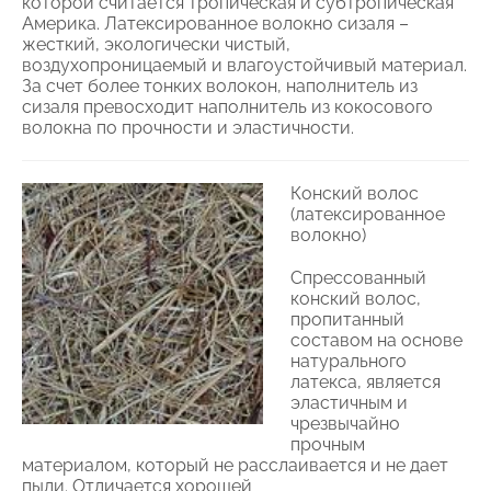
которой считается тропическая и субтропическая
Америка. Латексированное волокно сизаля –
жесткий, экологически чистый,
воздухопроницаемый и влагоустойчивый материал.
За счет более тонких волокон, наполнитель из
сизаля превосходит наполнитель из кокосового
волокна по прочности и эластичности.
Конский волос
(латексированное
волокно)
Спрессованный
конский волос,
пропитанный
составом на основе
натурального
латекса, является
эластичным и
чрезвычайно
прочным
материалом, который не расслаивается и не дает
пыли. Отличается хорошей