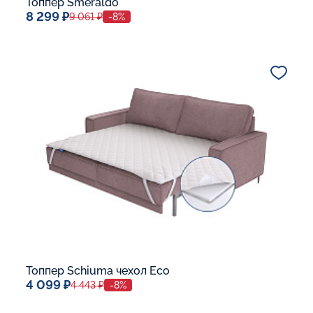
Топпер Smeraldo
8 299 ₽
9 061 ₽
-8%
Спальное место
80x190
Дополнительные опции:
В корзину
Топпер Schiuma чехол Eco
4 099 ₽
4 443 ₽
-8%
Спальное место
80x190