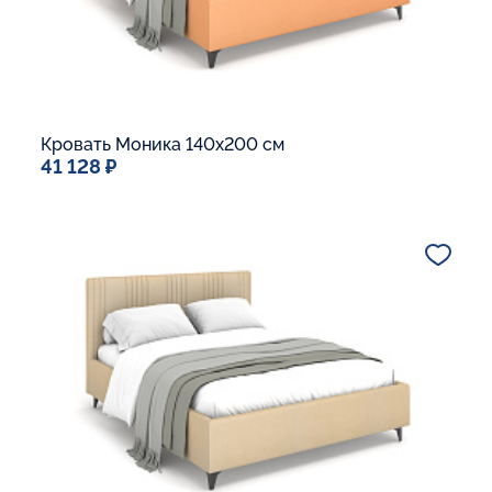
Кровать Моника 140x200 см
41 128 ₽
Спальное место
140x200
Дополнительные опции:
Подъемный механизм
Основание Люкс
Ящик для белья
Макс. вес спящего:
Матрасы без ограничения по весу
В корзину