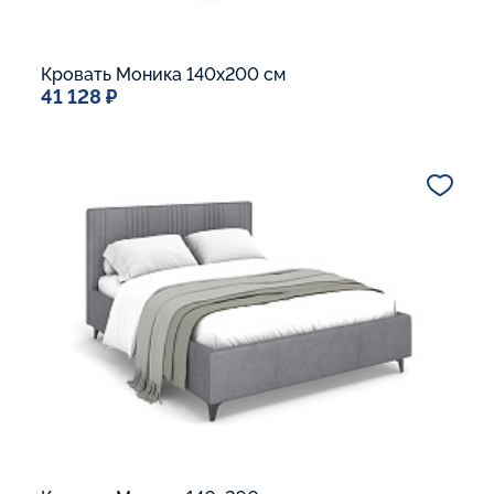
Кровать Моника 140x200 см
41 128 ₽
Спальное место
140x200
Дополнительные опции:
Подъемный механизм
Основание Люкс
Ящик для белья
Макс. вес спящего:
Матрасы без ограничения по весу
В корзину