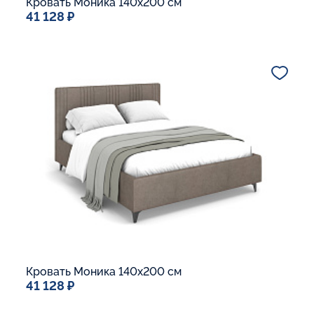
Кровать Моника 140x200 см
41 128 ₽
Спальное место
140x200
Дополнительные опции:
Подъемный механизм
Основание Люкс
Ящик для белья
Макс. вес спящего:
Матрасы без ограничения по весу
В корзину
Кровать Моника 140x200 см
41 128 ₽
Спальное место
140x200