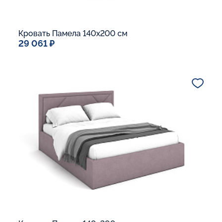
Кровать Памела 140x200 см
29 061 ₽
Спальное место
140x200
Дополнительные опции:
Подъемный механизм
Основание Люкс
Ящик для белья
Макс. вес спящего:
Матрасы без ограничения по весу
В корзину