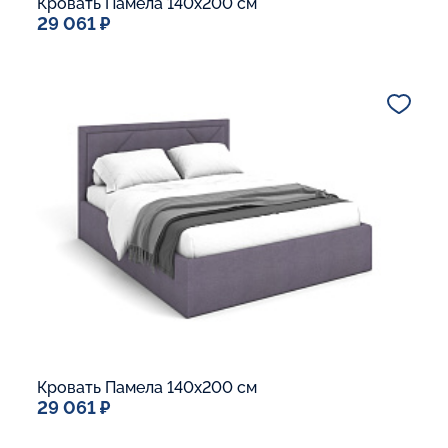
Кровать Памела 140x200 см
29 061 ₽
Спальное место
140x200
Дополнительные опции:
Подъемный механизм
Основание Люкс
Ящик для белья
Макс. вес спящего:
Матрасы без ограничения по весу
В корзину
Кровать Памела 140x200 см
29 061 ₽
Спальное место
140x200