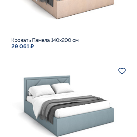
Кровать Памела 140x200 см
29 061 ₽
Спальное место
140x200
Дополнительные опции:
Подъемный механизм
Основание Люкс
Ящик для белья
Макс. вес спящего:
Матрасы без ограничения по весу
В корзину