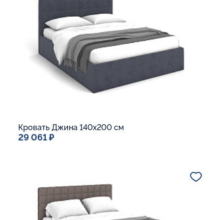
Ящик для белья
Макс. вес спящего:
Матрасы без ограничения по весу
В корзину
Кровать Джина 140x200 см
29 061 ₽
Спальное место
140x200
Дополнительные опции:
Подъемный механизм
Основание Люкс
Ящик для белья
Макс. вес спящего:
Матрасы без ограничения по весу