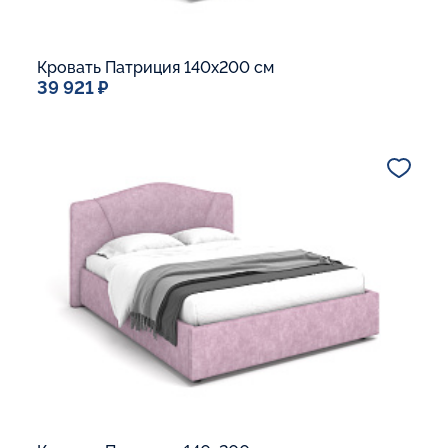
Кровать Патриция 140x200 см
39 921 ₽
Спальное место
140x200
Дополнительные опции:
Подъемный механизм
Основание Люкс
Ящик для белья
Макс. вес спящего:
Матрасы без ограничения по весу
В корзину