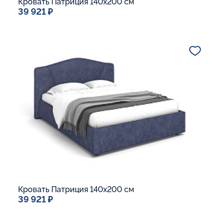
Кровать Патриция 140x200 см
39 921 ₽
Спальное место
140x200
Дополнительные опции:
Подъемный механизм
Основание Люкс
Ящик для белья
Макс. вес спящего:
Матрасы без ограничения по весу
В корзину
Кровать Патриция 140x200 см
39 921 ₽
Спальное место
140x200