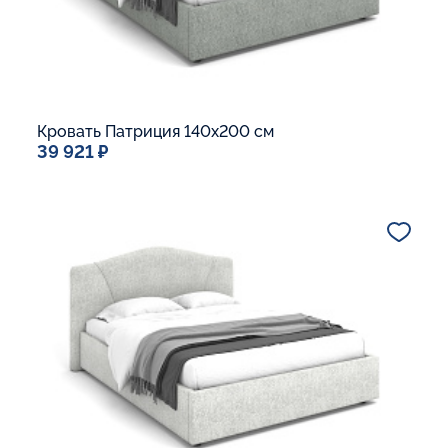
Кровать Патриция 140x200 см
39 921 ₽
Спальное место
140x200
Дополнительные опции:
Подъемный механизм
Основание Люкс
Ящик для белья
Макс. вес спящего:
Матрасы без ограничения по весу
В корзину