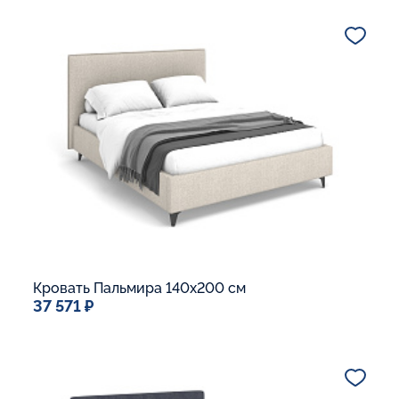
Дополнительные опции:
Подъемный механизм
Основание Люкс
Ящик для белья
Макс. вес спящего:
Матрасы без ограничения по весу
В корзину
Кровать Пальмира 140x200 см
37 571 ₽
Спальное место
140x200
Дополнительные опции:
Подъемный механизм
Основание Люкс