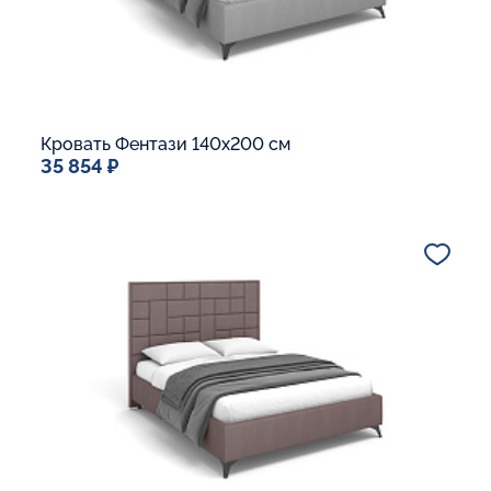
Кровать Фентази 140x200 см
35 854 ₽
Спальное место
140x200
Дополнительные опции:
Подъемный механизм
Основание Люкс
Ящик для белья
В корзину