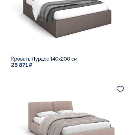
В корзину
Кровать Лурдес 140x200 см
26 871 ₽
Спальное место
140x200
Дополнительные опции:
Подъемный механизм
Основание Люкс
Ящик для белья
Макс. вес спящего:
Матрасы без ограничения по весу
В корзину