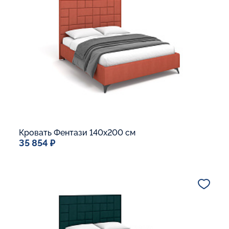
Ящик для белья
В корзину
Кровать Фентази 140x200 см
35 854 ₽
Спальное место
140x200
Дополнительные опции:
Подъемный механизм
Основание Люкс
Ящик для белья