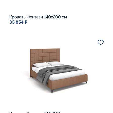
Кровать Фентази 140x200 см
35 854 ₽
Спальное место
140x200
Дополнительные опции:
Подъемный механизм
Основание Люкс
Ящик для белья
В корзину