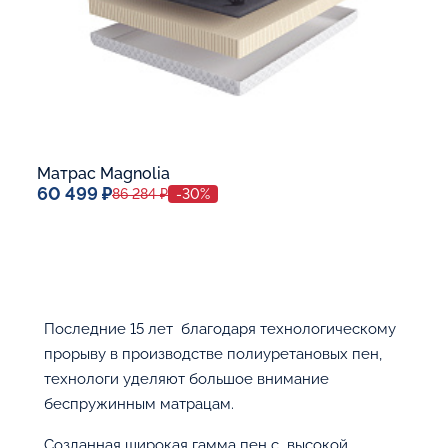
Матрас Magnolia
60 499 ₽
86 284 ₽
-30%
Спальное место
80x190
Дополнительные опции:
Последние 15 лет благодаря технологическому
В корзину
прорыву в производстве полиуретановых пен,
технологи уделяют большое внимание
беспружинным матрацам.
Созданная широкая гамма пен c высокой