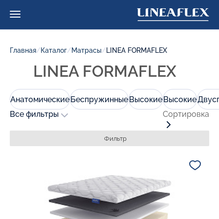
Главная
/
Каталог
/
Матрасы
/
LINEA FORMAFLEX
LINEA FORMAFLEX
Анатомические
Беспружинные
Высокие
Высокие
Двус
Все фильтры
Сортировка
Фильтр