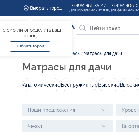
+7 (495) 961-35-47
+7 (499) 406-
Выбрать город
Для юридических лиц
Для физических
Не смогли определить ваш
город
Выбрать город
Главная
/
Каталог
/
Матрасы
/
Матрасы для дачи
Матрасы для дачи
Анатомические
Беспружинные
Высокие
Высоки
Наши предложения
Уровен
Чехол
Высота