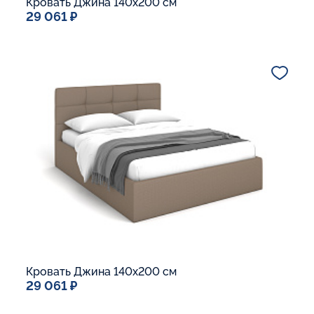
Кровать Джина 140x200 см
29 061 ₽
Спальное место
140x200
Дополнительные опции:
Подъемный механизм
Основание Люкс
Ящик для белья
Макс. вес спящего:
Матрасы без ограничения по весу
В корзину
Кровать Джина 140x200 см
29 061 ₽
Спальное место
140x200