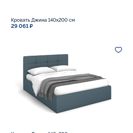
Кровать Джина 140x200 см
29 061 ₽
Спальное место
140x200
Дополнительные опции:
Подъемный механизм
Основание Люкс
Ящик для белья
Макс. вес спящего:
Матрасы без ограничения по весу
В корзину