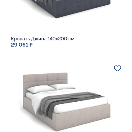
Кровать Джина 140x200 см
29 061 ₽
Спальное место
140x200
Дополнительные опции:
Подъемный механизм
Основание Люкс
Ящик для белья
Макс. вес спящего:
Матрасы без ограничения по весу
В корзину