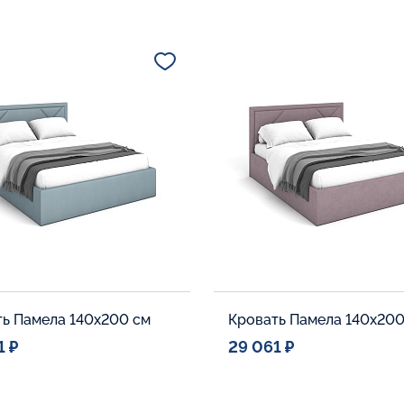
ь Памела 140x200 см
Кровать Памела 140x200
1 ₽
29 061 ₽
ое место
Спальное место
140x200
140x20
тельные опции:
Дополнительные опции: