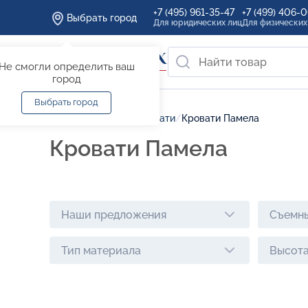
+7 (495) 961-35-47
+7 (499) 406-
Выбрать город
Для юридических лиц
Для физических
Не смогли определить ваш
город
Выбрать город
Главная
/
Каталог
/
Кровати
/
Кровати Памела
Кровати Памела
Наши предложения
Съемны
Тип материала
Высота