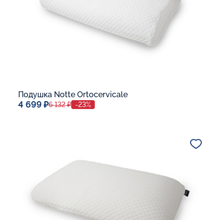
Подушка Notte Ortocervicale
4 699 ₽
6 132 ₽
-23%
Спальное место
40x60
Дополнительные опции:
Жесткость:
Средней жесткости
В корзину