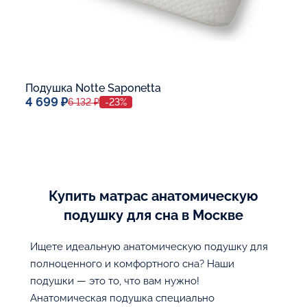
Подушка Notte Saponetta
4 699 ₽
6 132 ₽
-23%
Спальное место
40x60
Дополнительные опции:
Жесткость:
Средней жесткости
Купить матрас анатомическую
В корзину
подушку для сна в Москве
Ищете идеальную анатомическую подушку для
полноценного и комфортного сна? Наши
подушки — это то, что вам нужно!
Анатомическая подушка специально