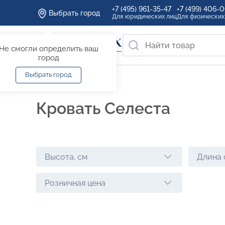
+7 (495) 961-35-47
+7 (499) 406-
Выбрать город
Для юридических лиц
Для физических
Не смогли определить ваш
город
Выбрать город
Главная
/
Каталог
Кровать Селеста
Высота, см
Длина 
Розничная цена