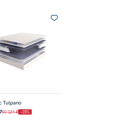
ое место
Спальное место
80x190
80x190
тельные опции:
Дополнительные опции:
В корзину
В корзину
с Tulpano
₽
10 124 ₽
-19%
ое место
70x190
тельные опции: