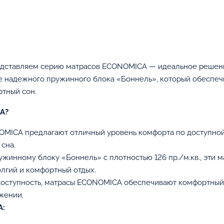
В корзину
дставляем серию матрасов ECONOMICA — идеальное решение 
е надежного пружинного блока «Боннель», который обеспечив
ртный сон.
CA?
ICA предлагают отличный уровень комфорта по доступной ц
сна.
жинному блоку «Боннель» с плотностью 126 пр./м.кв., эти м
олгий и комфортный отдых.
оступность, матрасы ECONOMICA обеспечивают комфортный 
жении.
A: