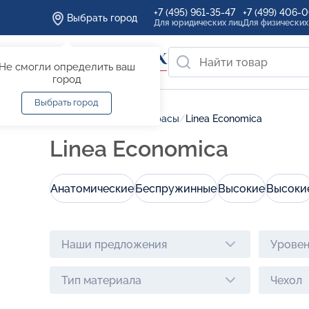
+7 (495) 961-35-47
+7 (499) 406-
Выбрать город
Для юридических лиц
Для физических
Не смогли определить ваш
город
Выбрать город
Главная
/
Каталог
/
Матрасы
/
Linea Economica
Linea Economica
Анатомические
Беспружинные
Высокие
Высоки
Наши предложения
Уровен
Тип материала
Чехол