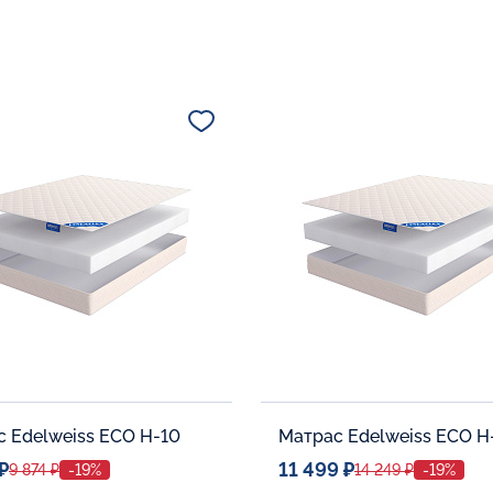
 Edelweiss ECO H-10
Матрас Edelweiss ECO H
₽
11 499 ₽
9 874 ₽
-19%
14 249 ₽
-19%