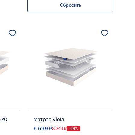
Сбросить
-20
Матрас Viola
6 699 ₽
8 249 ₽
-19%