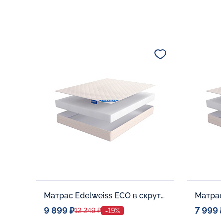
Матрас Edelweiss ECO в скрутке
Матрас
9 899 ₽
7 999 
12 249 ₽
-19%