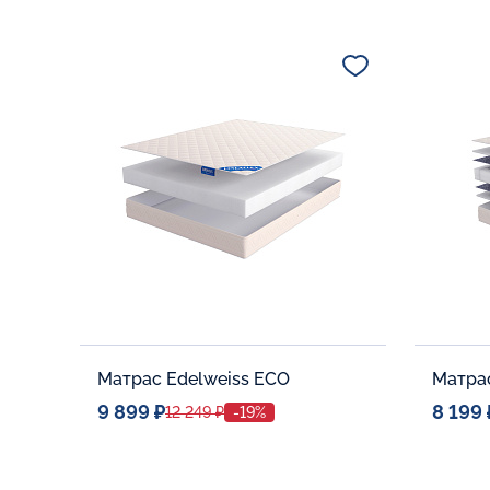
Спальное место
Спальн
80x190
Дополнительные опции:
Дополни
В корзину
Матрас Edelweiss ECO
Матра
9 899 ₽
8 199 
12 249 ₽
-19%
Спальное место
Спальн
80x190
Дополнительные опции:
Дополни