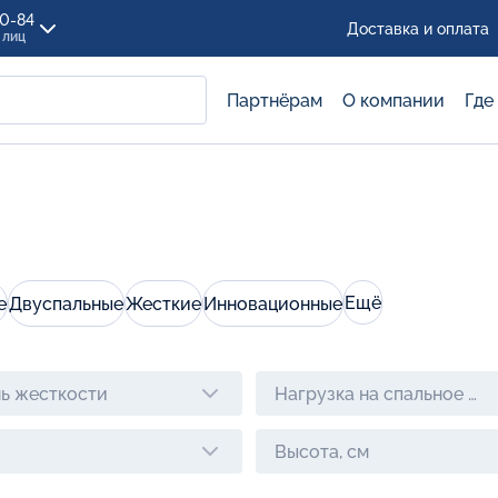
00-84
Доставка и оплата
 лиц
Партнёрам
О компании
Где
Ещё
е
Двуспальные
Жесткие
Инновационные
ь жесткости
Нагрузка на спальное ме
Высота, см