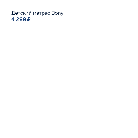
Детский матрас Bony
4 299 ₽
Спальное место
60x120
Дополнительные опции:
В корзину