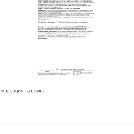
екларация на сомье