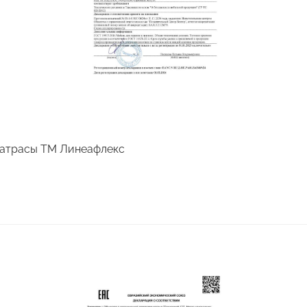
атрасы ТМ Линеафлекс