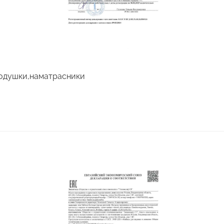
одушки,наматрасники