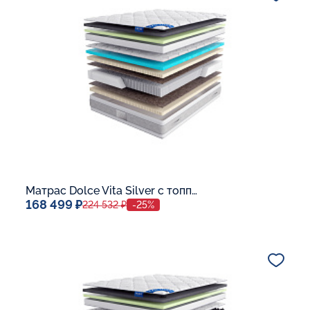
В корзину
Матрас Dolce Vita Silver с топпером Memory 42
168 499 ₽
224 532 ₽
-25%
Спальное место
140x200
Дополнительные опции:
В корзину