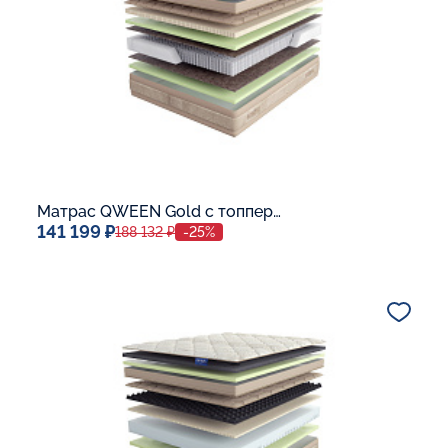
Матрас QWEEN Gold c топпером Memory 42
141 199 ₽
188 132 ₽
-25%
Спальное место
140x200
Дополнительные опции:
В корзину