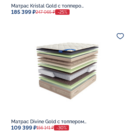
Матрас Kristal Gold с топпером Latex 42
185 399 ₽
247 065 ₽
-25%
Спальное место
140x200
Дополнительные опции:
В корзину
Матрас Divine Gold с топпером Memory 42
109 399 ₽
156 141 ₽
-30%
Спальное место