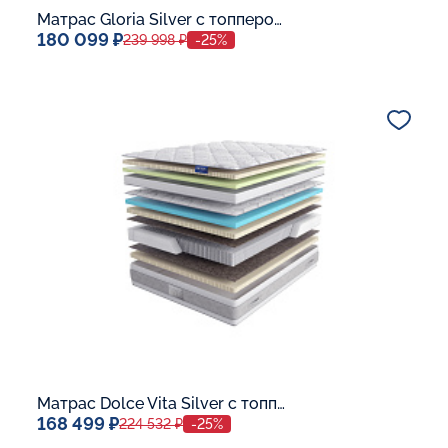
Матрас Gloria Silver с топпером Memory 42
180 099 ₽
239 998 ₽
-25%
Спальное место
140x200
Дополнительные опции:
В корзину
Матрас Dolce Vita Silver с топпером Latex 42
168 499 ₽
224 532 ₽
-25%
Спальное место