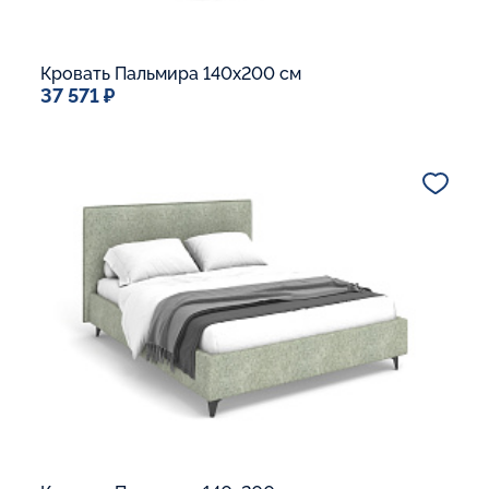
Кровать Пальмира 140x200 см
37 571 ₽
Спальное место
140x200
Дополнительные опции:
Подъемный механизм
Основание Люкс
Ящик для белья
Макс. вес спящего:
Матрасы без ограничения по весу
В корзину