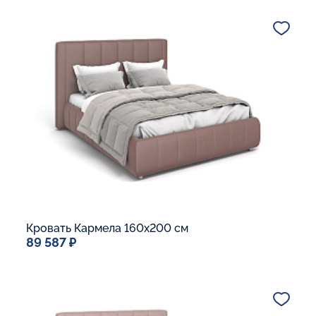
Дополнительные опции:
Подъемный механизм
Основание Люкс
Ящик для белья
Макс. вес спящего:
Матрасы без ограничения по весу
В корзину
Кровать Кармела 160x200 см
89 587 ₽
Спальное место
160x200
Дополнительные опции:
Подъемный механизм
Основание Люкс