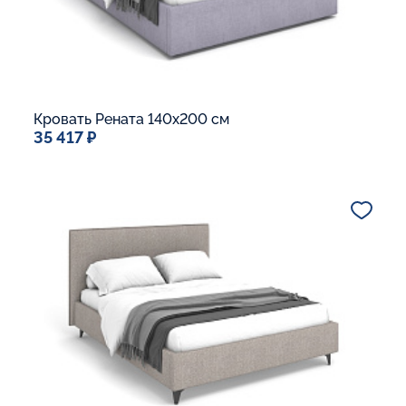
Кровать Рената 140x200 см
35 417 ₽
Спальное место
140x200
Дополнительные опции:
Подъемный механизм
Основание Люкс
Ящик для белья
Макс. вес спящего:
Матрасы без ограничения по весу
В корзину