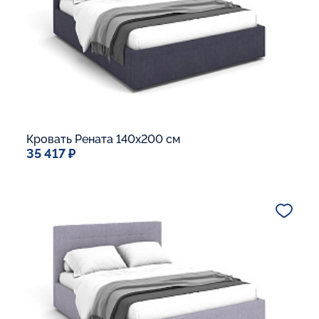
В корзину
Кровать Рената 140x200 см
35 417 ₽
Спальное место
140x200
Дополнительные опции:
Подъемный механизм
Основание Люкс
Ящик для белья
Макс. вес спящего:
Матрасы без ограничения по весу
В корзину