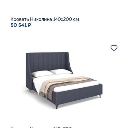
Кровать Николина 140x200 см
50 541 ₽
Спальное место
140x200
Дополнительные опции:
Подъемный механизм
Основание Люкс
Ящик для белья
Макс. вес спящего:
Матрасы без ограничения по весу
В корзину