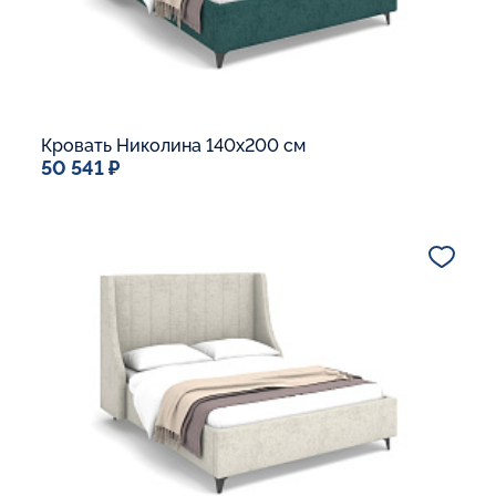
Кровать Николина 140x200 см
50 541 ₽
Спальное место
140x200
Дополнительные опции:
Подъемный механизм
Основание Люкс
Ящик для белья
Макс. вес спящего:
Матрасы без ограничения по весу
В корзину