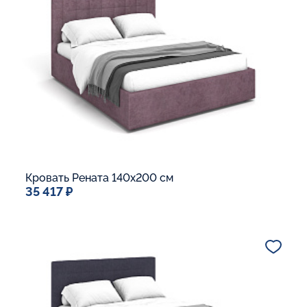
Ящик для белья
Макс. вес спящего:
Матрасы без ограничения по весу
В корзину
Кровать Рената 140x200 см
35 417 ₽
Спальное место
140x200
Дополнительные опции:
Подъемный механизм
Основание Люкс
Ящик для белья
Макс. вес спящего:
Матрасы без ограничения по весу