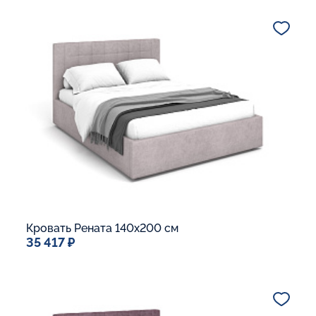
Дополнительные опции:
Подъемный механизм
Основание Люкс
Ящик для белья
Макс. вес спящего:
Матрасы без ограничения по весу
В корзину
Кровать Рената 140x200 см
35 417 ₽
Спальное место
140x200
Дополнительные опции:
Подъемный механизм
Основание Люкс