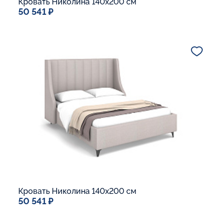
Кровать Николина 140x200 см
50 541 ₽
Спальное место
140x200
Дополнительные опции:
Подъемный механизм
Основание Люкс
Ящик для белья
Макс. вес спящего:
Матрасы без ограничения по весу
В корзину
Кровать Николина 140x200 см
50 541 ₽
Спальное место
140x200