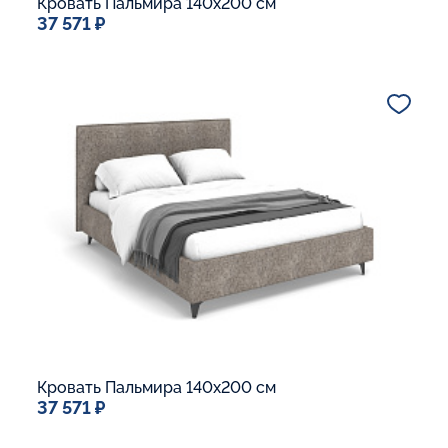
Кровать Пальмира 140x200 см
37 571 ₽
Спальное место
140x200
Дополнительные опции:
Подъемный механизм
Основание Люкс
Ящик для белья
Макс. вес спящего:
Матрасы без ограничения по весу
В корзину
Кровать Пальмира 140x200 см
37 571 ₽
Спальное место
140x200