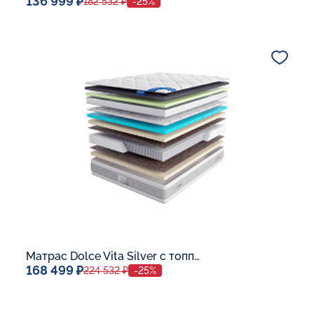
136 999 ₽
182 532 ₽
-25%
Спальное место
140x200
Дополнительные опции:
В корзину
Матрас Dolce Vita Silver с топпером Memory 42
168 499 ₽
224 532 ₽
-25%
Спальное место
140x200
Дополнительные опции: