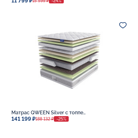
11 799 ₽
15 599 ₽
-24%
Спальное место
80x190
Дополнительные опции:
В корзину
Матрас QWEEN Silver c топпером Latex 42
141 199 ₽
188 132 ₽
-25%
Спальное место
140x200
Дополнительные опции: