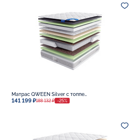
В корзину
Матрас QWEEN Silver c топпером Memory 42
141 199 ₽
188 132 ₽
-25%
Спальное место
140x200
Дополнительные опции: