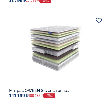
11 799 ₽
15 599 ₽
-24%
Спальное место
80x190
Дополнительные опции:
В корзину
Матрас QWEEN Silver c топпером Latex 42
141 199 ₽
188 132 ₽
-25%
Спальное место
140x200
Дополнительные опции: