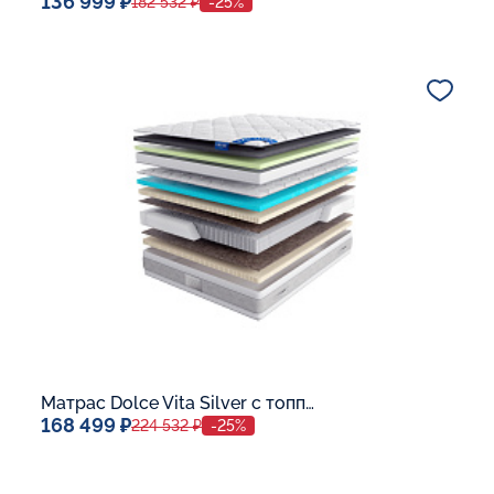
136 999 ₽
182 532 ₽
-25%
Спальное место
140x200
Дополнительные опции:
В корзину
Матрас Dolce Vita Silver с топпером Memory 42
168 499 ₽
224 532 ₽
-25%
Спальное место
140x200
Дополнительные опции: