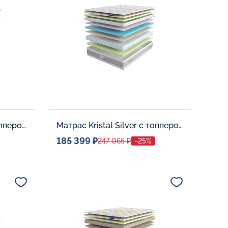
В корзину
Матрас Divine Silver с топпером Memory 42
Матрас Kristal Silver с топпером Latex 42
185 399 ₽
247 065 ₽
-25%
Спальное место
0
140x200
Дополнительные опции:
В корзину