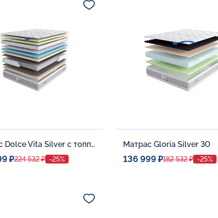
В корзину
В корзину
Матрас Dolce Vita Silver с топпером Latex 42
Матрас Gloria Silver 30
99 ₽
136 999 ₽
224 532 ₽
-25%
182 532 ₽
-25%
ое место
Спальное место
140x200
140x20
тельные опции:
Дополнительные опции: