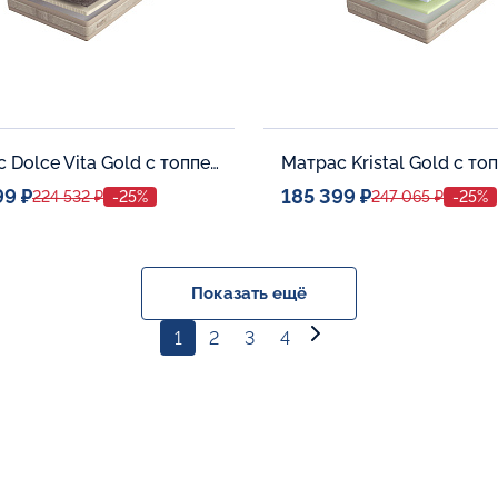
Матрас Dolce Vita Gold с топпером Latex 42
99 ₽
185 399 ₽
224 532 ₽
-25%
247 065 ₽
-25%
ое место
Спальное место
140x200
140x20
тельные опции:
Дополнительные опции:
Показать ещё
1
2
3
4
В корзину
В корзину