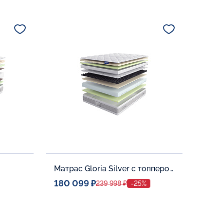
Спальное место
80x190
Дополнительные опции:
В корзину
Матрас Gloria Silver с топпером Latex 42
180 099 ₽
239 998 ₽
-25%
Спальное место
0
140x200
Дополнительные опции: