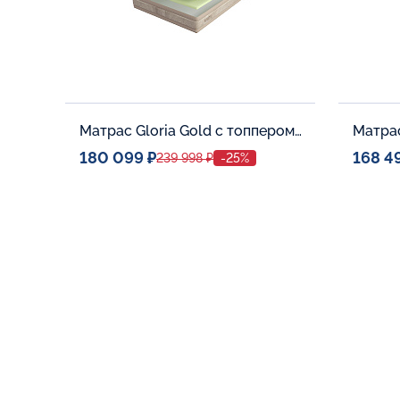
Матрас Gloria Gold с топпером Latex 42
180 099 ₽
168 4
239 998 ₽
-25%
Спальное место
Спальн
140x200
Дополнительные опции:
Дополни
В корзину