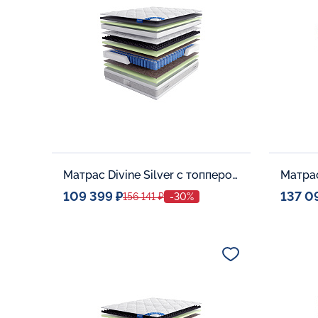
В корзину
Матрас Divine Silver с топпером Latex 42
Матрас
109 399 ₽
137 0
156 141 ₽
-30%
Спальное место
Спальн
140x200
Дополнительные опции:
Дополни
В корзину