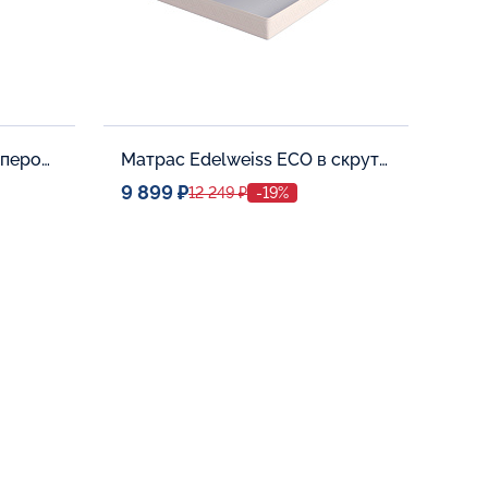
Матрас Kristal Gold с топпером Latex 42
Матрас Edelweiss ECO в скрутке
9 899 ₽
12 249 ₽
-19%
Спальное место
0
80x190
Дополнительные опции:
В корзину