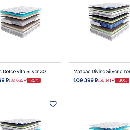
В корзину
В корзину
 Dolce Vita Silver 30
99 ₽
109 399 ₽
182 665 ₽
-25%
156 141 ₽
-30%
ое место
Спальное место
140x200
140x20
тельные опции:
Дополнительные опции:
В корзину
В корзину