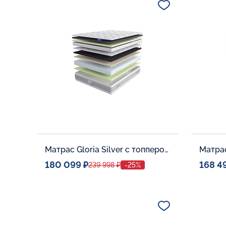
В корзину
Матрас Gloria Silver с топпером Memory 42
180 099 ₽
168 4
239 998 ₽
-25%
Спальное место
Спальн
140x200
Дополнительные опции:
Дополни