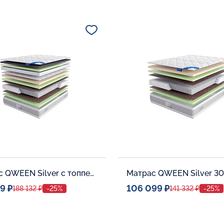
ое место
Спальное место
80x190
80x190
тельные опции:
Дополнительные опции:
В корзину
В корзину
Матрас QWEEN Silver c топпером Memory 42
Матрас QWEEN Silver 30
9 ₽
106 099 ₽
188 132 ₽
-25%
141 332 ₽
-25%
ое место
Спальное место
140x200
140x20
тельные опции:
Дополнительные опции: