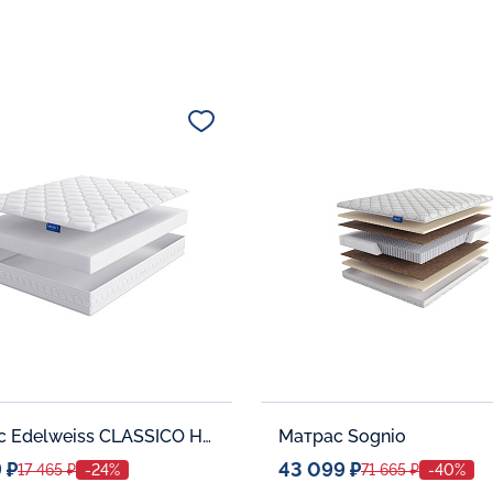
Матрас Edelweiss CLASSICO H-20
Матрас Sognio
 ₽
43 099 ₽
17 465 ₽
-24%
71 665 ₽
-40%