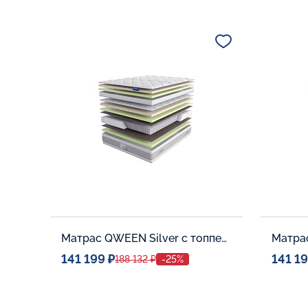
Спальное место
Спальн
80x190
Дополнительные опции:
Дополни
В корзину
Матрас QWEEN Silver c топпером Latex 42
141 199 ₽
141 19
188 132 ₽
-25%
Спальное место
Спальн
140x200
Дополнительные опции:
Дополни