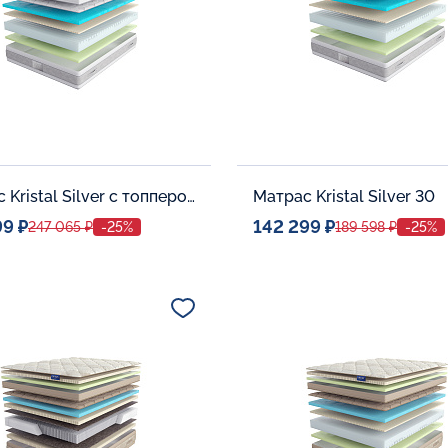
Матрас Kristal Silver с топпером Memory 42
Матрас Kristal Silver 30
99 ₽
142 299 ₽
247 065 ₽
-25%
189 598 ₽
-25%
ое место
Спальное место
140x200
140x20
тельные опции:
Дополнительные опции:
В корзину
В корзину