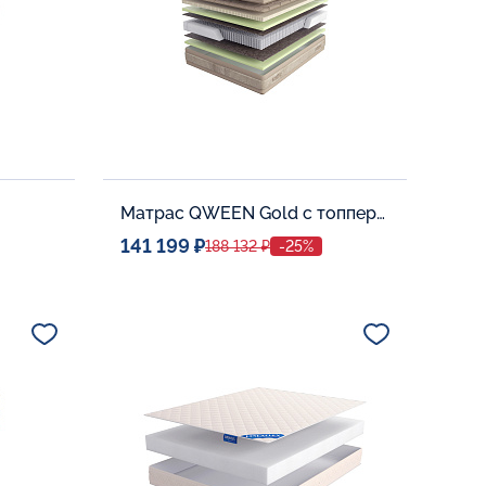
Матрас QWEEN Gold c топпером Latex 42
141 199 ₽
188 132 ₽
-25%
Спальное место
0
140x200
Дополнительные опции:
В корзину