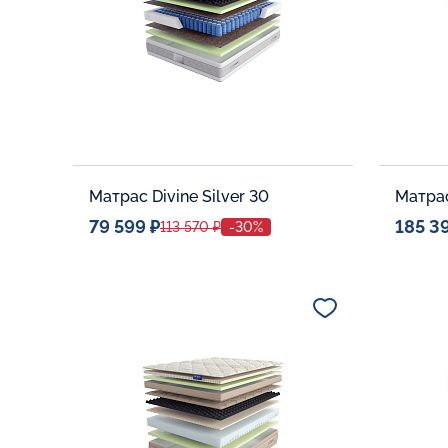
Матрас Divine Silver 30
79 599 ₽
185 3
113 570 ₽
-30%
Спальное место
Спальн
140x200
Дополнительные опции:
Дополни
В корзину