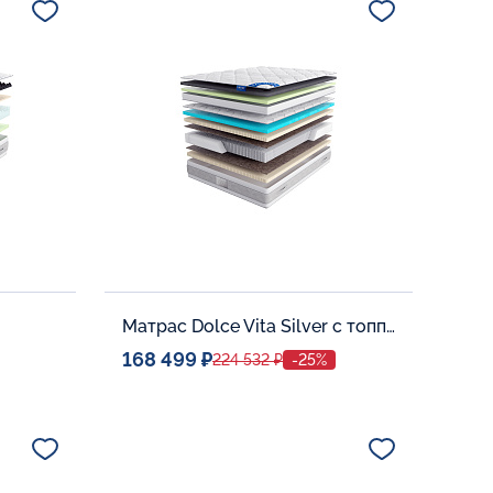
В корзину
Матрас Dolce Vita Silver с топпером Memory 42
168 499 ₽
224 532 ₽
-25%
Спальное место
0
140x200
Дополнительные опции: