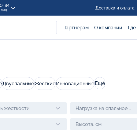
00-84
Доставка и оплата
 лиц
Партнёрам
О компании
Где
Ещё
е
Двуспальные
Жесткие
Инновационные
ь жесткости
Нагрузка на спальное ме
Высота, см