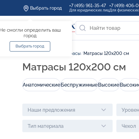
+7 (495) 961-35-47
+7 (499) 406-
Выбрать город
Для юридических лиц
Для физических
Не смогли определить ваш
город
Выбрать город
Главная
/
Каталог
/
Матрасы
/
Матрасы 120х200 см
Матрасы 120х200 см
Анатомические
Беспружинные
Высокие
Высоки
Наши предложения
Уровен
Тип материала
Чехол